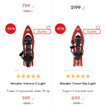
799 ,-
2199 ,-
1599 ,-
-
54
%
-
61
%
Morpho Trimove S Light
Morpho Trimov'Alp Light
Truger til personvekt under 70 kg
Truger til krevende turer
599 ,-
699 ,-
1299 ,-
1799 ,-