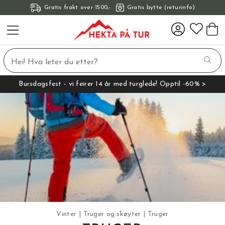
Gratis frakt over 1500,-
Gratis bytte (returinfo)
Bursdagsfest - vi feirer 14 år med turglede! Opptil -60% >
Vinter
Truger og skøyter
Truger