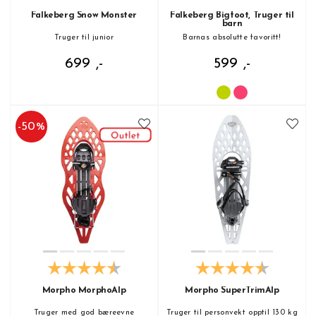
Falkeberg Snow Monster
Falkeberg Bigfoot, Truger til
barn
Truger til junior
Barnas absolutte favoritt!
699 ,-
599 ,-
-
50
%
Morpho MorphoAlp
Morpho SuperTrimAlp
Truger med god bæreevne
Truger til personvekt opptil 130 kg