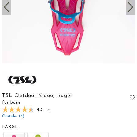
TSL Outdoor Kidoo, truger
for barn
Gjennomsnittskarakter:
4.3
(
stemmer:
4
)
Omtaler (
3
)
FARGE