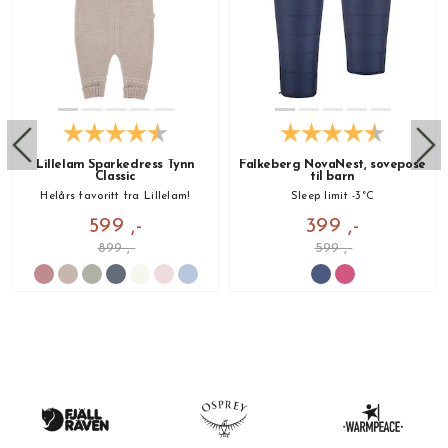
Lillelam Sparkedress Tynn
Falkeberg NovaNest, sovepose
Classic
til barn
Helårs favoritt fra Lillelam!
Sleep limit -3°C
599 ,-
399 ,-
899 ,-
599 ,-