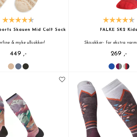
orts Skauen Mid Calf Sock
FALKE SK2 Kid
rfine & myke ullsokker!
Skisokker- for ekstra varm
449 ,-
269 ,-