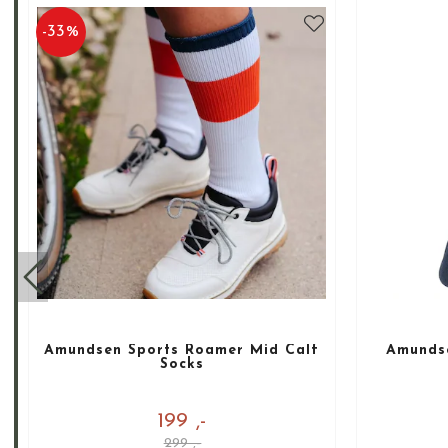
-
33
%
Amundsen Sports Roamer Mid Calf
Amundse
Socks
199 ,-
299 ,-