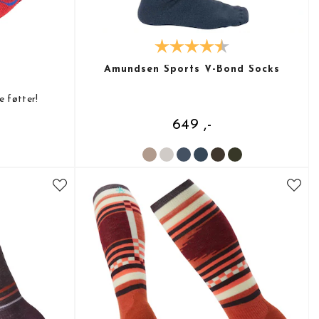
s
Amundsen Sports V-Bond Socks
e føtter!
649 ,-