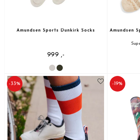
Amundsen Sports Dunkirk Socks
Amundsen Sp
Supe
999 ,-
-
33
%
-
19
%