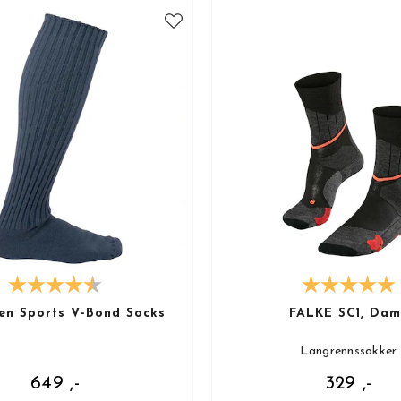
n Sports V-Bond Socks
FALKE SC1, Dam
Langrennssokker
649 ,-
329 ,-