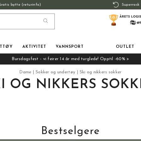
Gratis bytte (returinfo)
Superrask 
TTØY
AKTIVITET
VANNSPORT
OUTLET
Bursdagsfest - vi feirer 14 år med turglede! Opptil -60% >
Dame
Sokker og undertøy
Ski og nikkers sokker
KI OG NIKKERS SOKK
Bestselgere