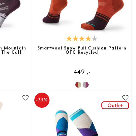
on Mountain
Smartwool Snow Full Cushion Pattern
 The Calf
OTC Recycled
449 ,-
-
33
%