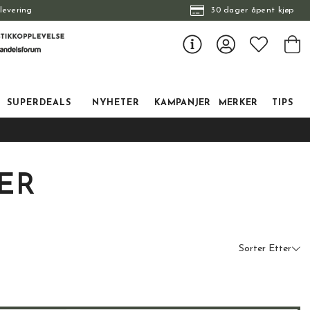
levering
30 dager åpent kjøp
SUPERDEALS
NYHETER
KAMPANJER
MERKER
TIPS
ER
Sorter Etter