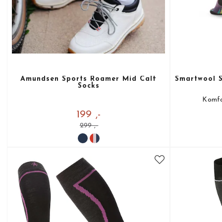
Amundsen Sports Roamer Mid Calf
Smartwool S
Socks
Komfor
199 ,-
299 ,-