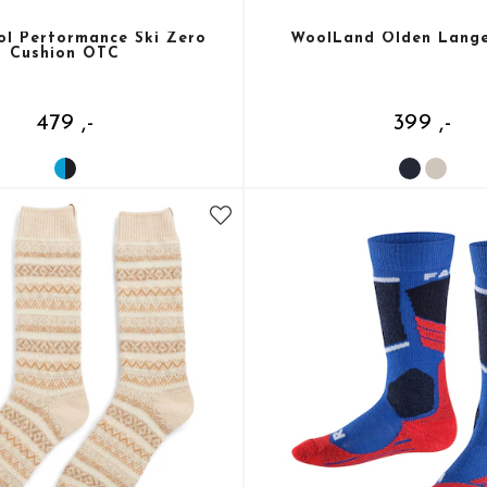
l Performance Ski Zero
WoolLand Olden Lange
Cushion OTC
479 ,-
399 ,-