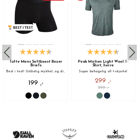
Tufte Mens Softboost Boxer
Peak Motion Light Wool T-
Briefs
Shirt, herre
Best i test! Uslåelig mykhet, og din nye favoritt!
Super behagelig ull t-skjorte!
299 ,-
199 ,-
399 ,-