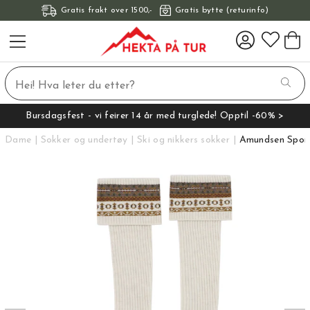
Gratis frakt over 1500,-
Gratis bytte (returinfo)
Bursdagsfest - vi feirer 14 år med turglede! Opptil -60% >
Dame
Sokker og undertøy
Ski og nikkers sokker
Amundsen Sport