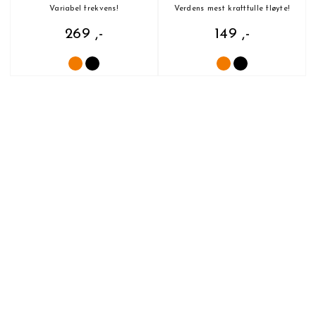
Variabel frekvens!
Verdens mest kraftfulle fløyte!
269 ,-
149 ,-