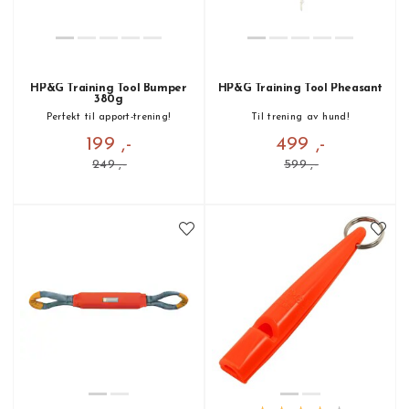
HP&G Training Tool Bumper
HP&G Training Tool Pheasant
380g
Perfekt til apport-trening!
Til trening av hund!
199 ,-
499 ,-
249 ,-
599 ,-