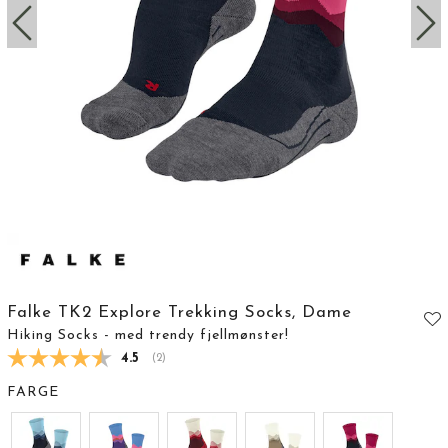
Falke TK2 Explore Trekking Socks, Dame
Hiking Socks - med trendy fjellmønster!
Gjennomsnittskarakter:
4.5
(
stemmer:
2
)
FARGE