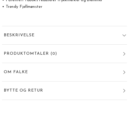
• Patentert tåboks reduserer trykkmerker og blemmer
• Trendy Fjellmønster
BESKRIVELSE
PRODUKTOMTALER
(
0
)
OM FALKE
BYTTE OG RETUR