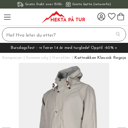
Gratis frakt over 1500,-
Gratis bytte (returinfo)
Bursdagsfest - vi feirer 14 år med turglede! Opptil -60% >
Kampanjer
Sommersalg
Herreklær
Kattnakken Klassisk Regnjak