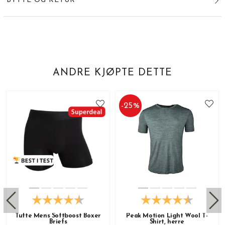
BYTTE OG RETUR
ANDRE KJØPTE DETTE
-
25
%
Tufte Mens Softboost Boxer
Peak Motion Light Wool T-
Briefs
Shirt, herre