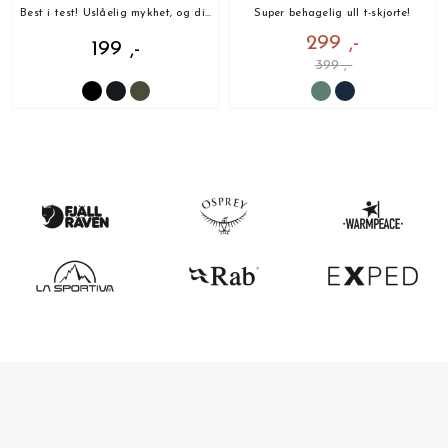
Best i test! Uslåelig mykhet, og din nye favoritt!
Super behagelig ull t-skjorte!
299 ,-
199 ,-
399 ,-