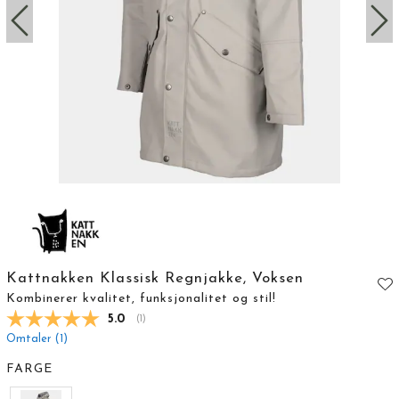
Kattnakken Klassisk Regnjakke, Voksen
Kombinerer kvalitet, funksjonalitet og stil!
Gjennomsnittskarakter:
5.0
(
stemmer:
1
)
Omtaler (
1
)
FARGE