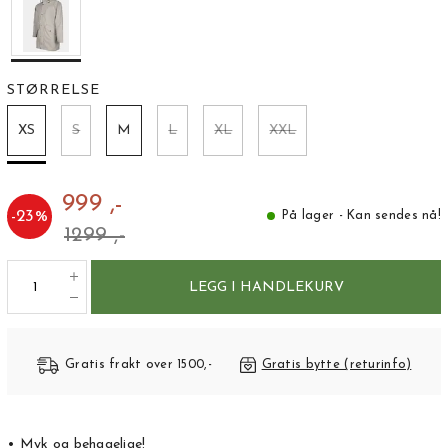
STØRRELSE
XS
S
M
L
XL
XXL
999 ,-
-
23
%
På lager - Kan sendes nå!
1299 ,-
LEGG I HANDLEKURV
Gratis frakt over 1500,-
Gratis bytte (returinfo)
• Myk og behagelige!