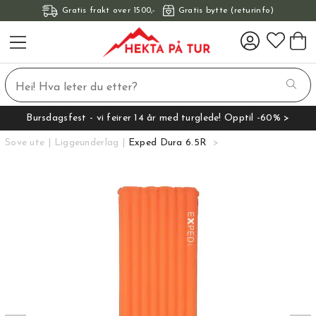
Gratis frakt over 1500,-
Gratis bytte (returinfo)
Bursdagsfest - vi feirer 14 år med turglede! Opptil -60% >
Sove ute
Liggeunderlag
Exped Dura 6.5R