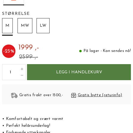
STØRRELSE
M
MW
LW
1999 ,-
-
23
%
På lager - Kan sendes nå!
2599 ,-
LEGG I HANDLEKURV
Gratis frakt over 1500,-
Gratis bytte (returinfo)
• Komfortabelt og svært varmt
• Perfekt helårsunderlag!
• Forhøyede ytterkanaler