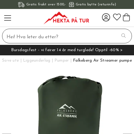
Gratis frakt over 1500,-
Gratis bytte (returinfo)
Bursdagsfest - vi feirer 14 år med turglede! Opptil -60% >
Sove ute
Liggeunderlag
Pumper
Falkeberg Air Streamer pumpe