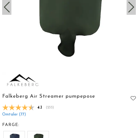
Falkeberg Air Streamer pumpepose
Gjennomsnittskarakter:
4.1
(
stemmer:
233
)
Omtaler (
77
)
FARGE: