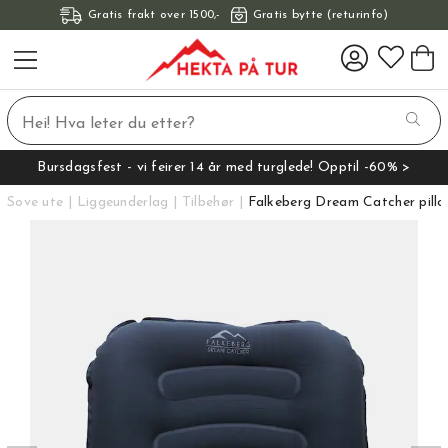
Gratis frakt over 1500,-
Gratis bytte (returinfo)
Bursdagsfest - vi feirer 14 år med turglede! Opptil -60% >
Sove ute
Liggeunderlag
Tilbehør
Falkeberg Dream Catcher pill