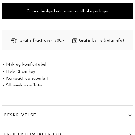
Gi meg beskjed når varen er tilbake på lager
Gratis frakt over 1500,-
Gratis bytte (returinfo)
• Myk og komfortabel
• Hele 12 cm høy
• Kompakt og superlett
• Silkemyk overflate
BESKRIVELSE
PRODUKTOMTALER
(
31
)