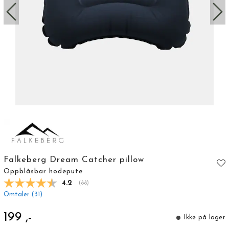
Falkeberg Dream Catcher pillow
Oppblåsbar hodepute
Gjennomsnittskarakter:
4.2
(
stemmer:
88
)
Omtaler (
31
)
199 ,-
Ikke på lager