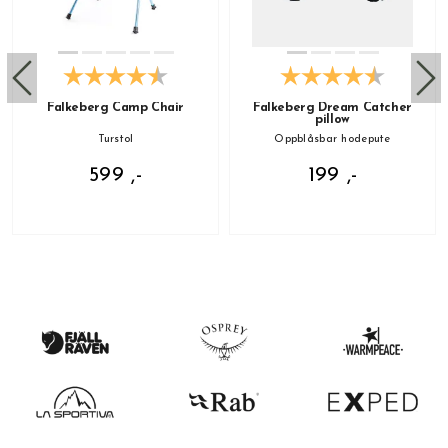
Falkeberg Camp Chair
Falkeberg Dream Catcher
pillow
Turstol
Oppblåsbar hodepute
599 ,-
199 ,-