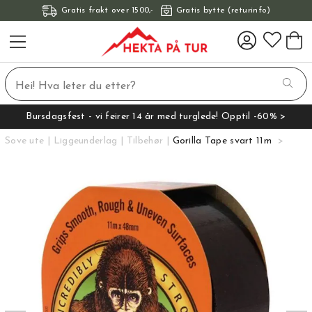
Gratis frakt over 1500,-
Gratis bytte (returinfo)
Bursdagsfest - vi feirer 14 år med turglede! Opptil -60% >
Sove ute
Liggeunderlag
Tilbehør
Gorilla Tape svart 11m