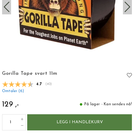
Gorilla Tape svart 11m
Gjennomsnittskarakter:
4.7
(
stemmer:
40
)
Omtaler (
6
)
129 ,-
På lager - Kan sendes nå!
LEGG I HANDLEKURV