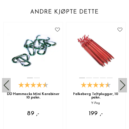
ANDRE KJØPTE DETTE
DD Hammocks Mini Karabiner
Falkeberg Teltplugger, 10
10 pakn.
pakn.
Y-Peg
89 ,-
199 ,-