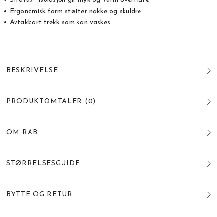
• Stratus™ isolasjon gir myk og varm overflate
• Ergonomisk form støtter nakke og skuldre
• Avtakbart trekk som kan vaskes
BESKRIVELSE
PRODUKTOMTALER
(
0
)
OM RAB
STØRRELSESGUIDE
BYTTE OG RETUR