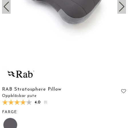
RAB Stratosphere Pillow
Oppblåsbar pute
Gjennomsnittskarakter:
4.0
(
stemmer:
1
)
FARGE