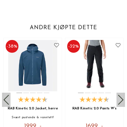
ANDRE KJØPTE DETTE
-
38
%
-
32
%
RAB Kinetic 2.0 Jacket, herre
RAB Kinetic 2.0 Pants W's
Svært pustende & vanntett!
1999 ,-
1699 ,-