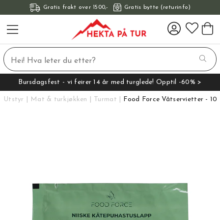
Gratis frakt over 1500,-
Gratis bytte (returinfo)
Bursdagsfest - vi feirer 14 år med turglede! Opptil -60% >
Utstyr
Mat & turkjøkken
Turmat
Food Force Våtservietter - 10