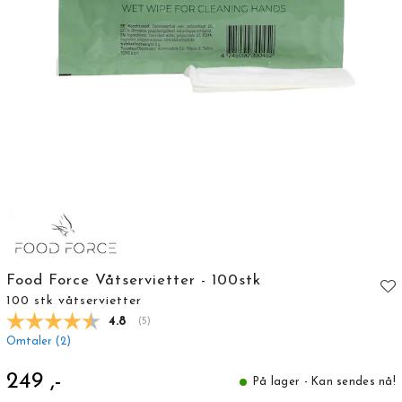
Food Force Våtservietter - 100stk
100 stk våtservietter
Gjennomsnittskarakter:
4.8
(
stemmer:
5
)
Omtaler (
2
)
249 ,-
På lager - Kan sendes nå!