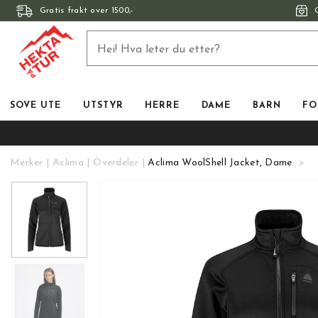
Gratis frakt over 1500,-
SOVE UTE
UTSTYR
HERRE
DAME
BARN
FO
Merker
Aclima
Overdeler
Aclima WoolShell Jacket, Dame