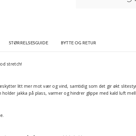
STØRRELSESGUIDE
BYTTE OG RETUR
god stretch!
beskytter litt mer mot vær og vind, samtidig som det gir økt slites
older jakka på plass, varmer og hindrer glippe med kald luft mel
e.