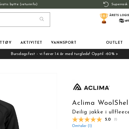
Gratis bytte (returinfo)
Superrask 
TTØY
AKTIVITET
VANNSPORT
OUTLET
Bursdagsfest - vi feirer 14 år med turglede! Opptil -60% >
Aclima WoolShel
Deilig jakke i ullfleec
Gjennomsnit
5.0
(
stemmer
1
)
Omtaler (
1
)