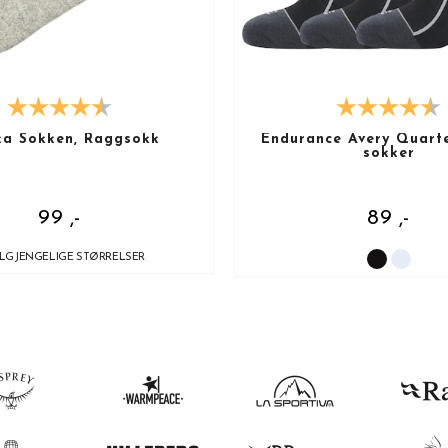
ka Sokken, Raggsokk
Endurance Avery Quarte
sokker
99 ,-
89 ,-
ILGJENGELIGE STØRRELSER