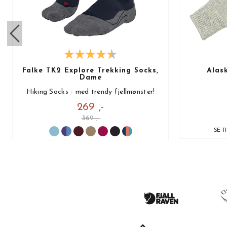
Falke TK2 Explore Trekking Socks,
Alas
Dame
Hiking Socks - med trendy fjellmønster!
269 ,-
369 ,-
SE T