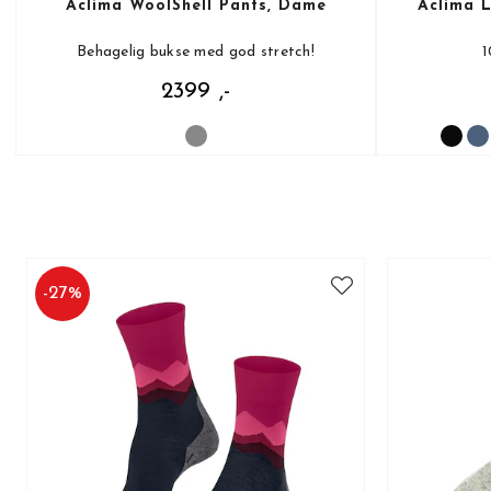
Aclima WoolShell Pants, Dame
Aclima 
Behagelig bukse med god stretch!
1
2399 ,-
-
27
%