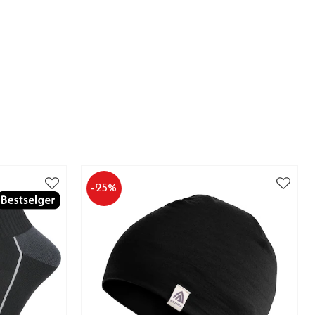
-
25
%