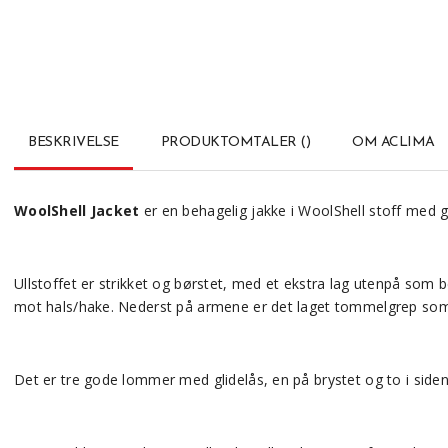
BESKRIVELSE
PRODUKTOMTALER
(
)
OM ACLIMA
WoolShell Jacket
er en behagelig jakke i WoolShell stoff med 
Ullstoffet er strikket og børstet, med et ekstra lag utenpå som 
mot hals/hake. Nederst på armene er det laget tommelgrep som h
Det er tre gode lommer med glidelås, en på brystet og to i siden