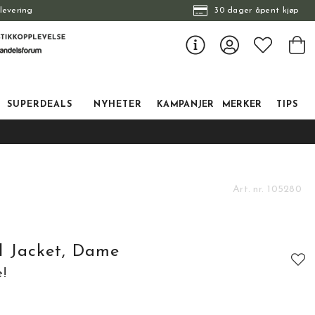
levering
30 dager åpent kjøp
SUPERDEALS
NYHETER
KAMPANJER
MERKER
TIPS
Art. nr.
105280
l Jacket, Dame
e!
tskarakter:
: