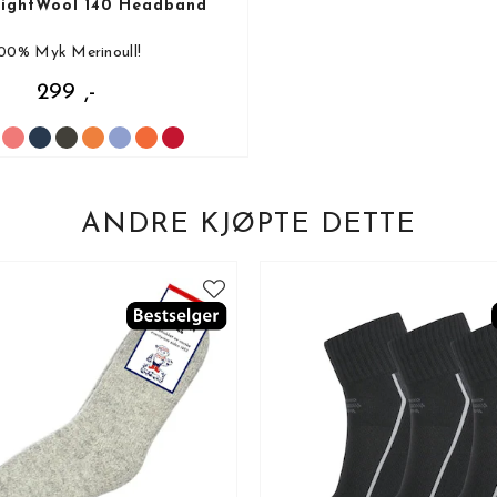
LightWool 140 Headband
00% Myk Merinoull!
299 ,-
ANDRE KJØPTE DETTE