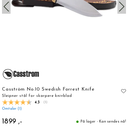
Casström No.10 Swedish Forrest Knife
Sleipner stål for skarpere knivblad
Gjennomsnittskarakter:
4.3
(
stemmer:
3
)
Omtaler (
1
)
1899 ,-
På lager - Kan sendes nå!