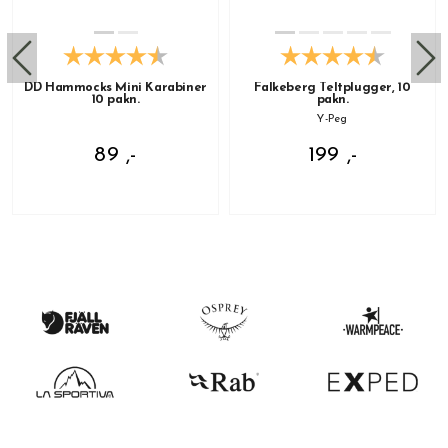
DD Hammocks Mini Karabiner
Falkeberg Teltplugger, 10
10 pakn.
pakn.
Y-Peg
89 ,-
199 ,-