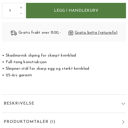
LEGG I HANDLEKURV
Gratis frakt over 1500,-
Gratis bytte (returinfo)
• Skadinavisk sliping for skarpt knivblad
• Full-tang konstruksjon
• Sleipner-stål for skarp egg og sterkt knivblad
• 25-års garanti
BESKRIVELSE
PRODUKTOMTALER
(
1
)