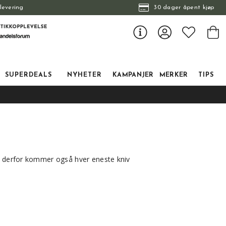
levering
30 dager åpent kjøp
SUPERDEALS
NYHETER
KAMPANJER
MERKER
TIPS
r, derfor kommer også hver eneste kniv
ir laget av vegetabilsk garvet lær og
naturmaterialer, de er gode i hånden og