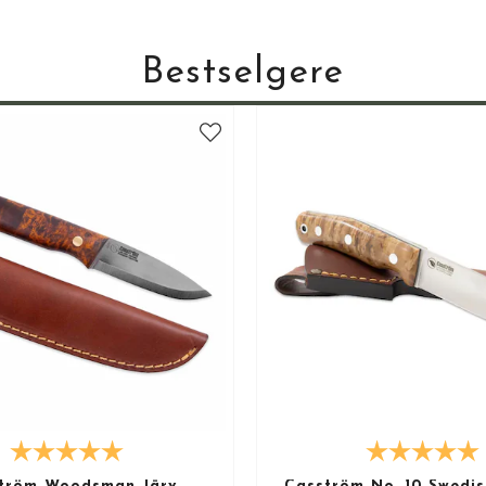
de som ofte kalles «Europas siste villmark». Den samiske kulturen i
Bestselgere
 og med litt stell vil de bli vakrere for hvert eneste år – samtidig 