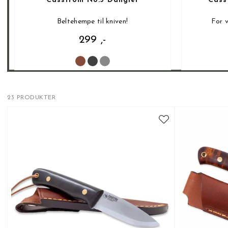
Casström No.3 Dangler
Cass
Beltehempe til kniven!
For v
299 ,-
23 PRODUKTER