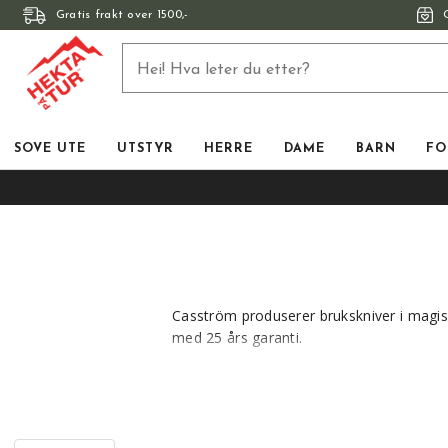
Gratis frakt over 1500,-
SOVE UTE
UTSTYR
HERRE
DAME
BARN
FO
Casström produserer brukskniver i magis
med 25 års garanti.
Knivene produseres i absolutt beste stål 
utformingen av sliren gjøres på samme må
vakre å se på.