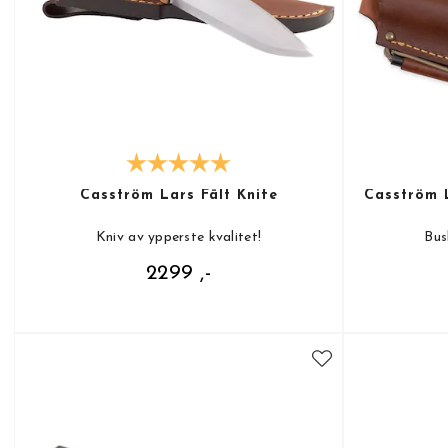
Casström Lars Fält Knife
Casström L
Kniv av ypperste kvalitet!
Bus
2299 ,-