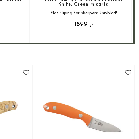
h Forrest
Casström No. 8 Swedish Forrest
Knife, Green micarta
Flat sliping for skarpere knivblad!
1899 ,-