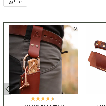
Casström holder til i Lappland, ett områ
Filter
stolthet til naturen.
Cassstöm knivene er laget for å bli brukt,
gang vil dine barnebarn overta den……