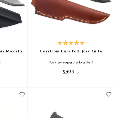
as Micarta
Casström Lars Fält Järv Knife
!
Kniv av ypperste kvalitet!
2399 ,-