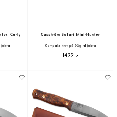
ter, Curly
Casström Safari Mini-Hunter
 jakta
Kompakt kniv på 90g til jakta
1499 ,-