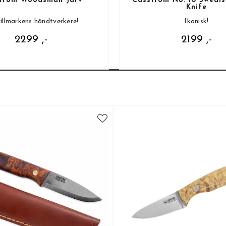
tröm Woodsman Järv
Casström No. 10 Swedis
Knife
illmarkens håndtverkere!
Ikonisk!
2299 ,-
2199 ,-