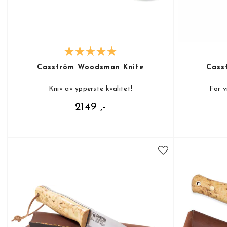
Casström Woodsman Knife
Cass
Kniv av ypperste kvalitet!
For v
2149 ,-