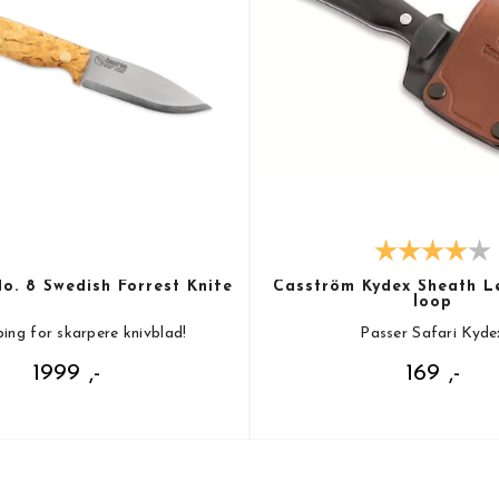
o. 8 Swedish Forrest Knife
Casström Kydex Sheath Le
loop
iping for skarpere knivblad!
Passer Safari Kyde
1999 ,-
169 ,-