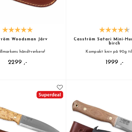
tröm Woodsman Järv
Casström Safari Mini-Hun
birch
illmarkens håndtverkere!
Kompakt kniv på 90g til
2299 ,-
1999 ,-