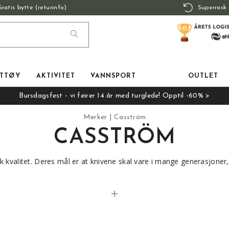
Gratis bytte (returinfo)
Superrask 
TTØY
AKTIVITET
VANNSPORT
OUTLET
Bursdagsfest - vi feirer 14 år med turglede! Opptil -60% >
Merker
Casström
CASSTRÖM
k kvalitet. Deres mål er at knivene skal vare i mange generasjone
kvalitet som gjennomgår en unik herding og slipeprosess. Slirene bl
te som de aller beste japanske knivsmedene. Skaftene er alltid i 