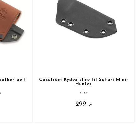
ather belt
Casström Kydex slire til Safari Mini-
Hunter
x
slire
299 ,-