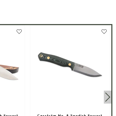
 område er sterkt preget av forståelse og
som de beholder sin sylskarpe egg. En