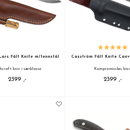
ars Fält Knife m/tennstål
Casström Fält Knife Canv
hcraft kniv i særklasse
Kompromissløs kniv
2399 ,-
2399 ,-