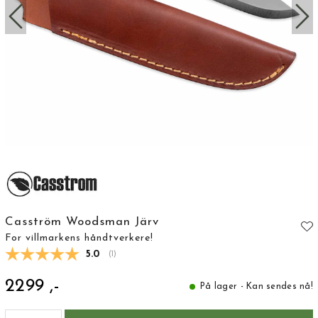
Casström Woodsman Järv
For villmarkens håndtverkere!
Gjennomsnittskarakter:
5.0
(
stemmer:
1
)
2299 ,-
På lager - Kan sendes nå!