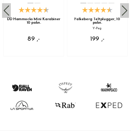
DD Hammocks Mini Karabiner
Falkeberg Teltplugger, 10
10 pakn.
pakn.
Y-Peg
89 ,-
199 ,-