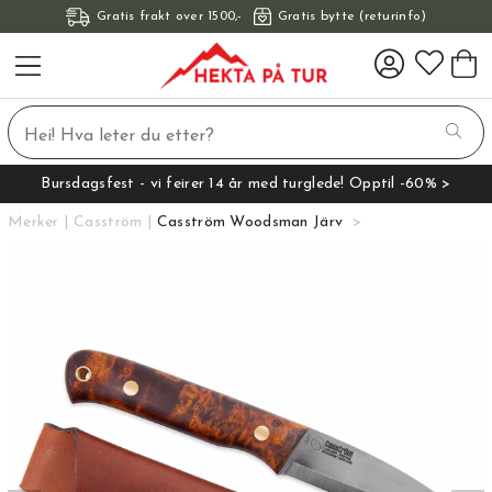
Gratis frakt over 1500,-
Gratis bytte (returinfo)
Bursdagsfest - vi feirer 14 år med turglede! Opptil -60% >
Merker
Casström
Casström Woodsman Järv