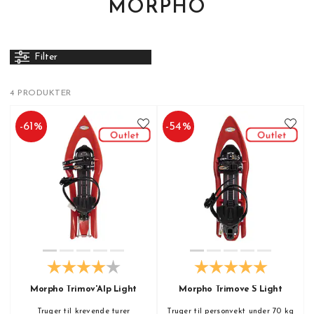
MORPHO
Filter
4 PRODUKTER
-
61
%
-
54
%
Morpho Trimov'Alp Light
Morpho Trimove S Light
Truger til krevende turer
Truger til personvekt under 70 kg