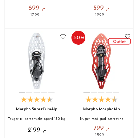
699 ,-
599 ,-
1799 ,-
1299 ,-
-
50
%
Morpho SuperTrimAlp
Morpho MorphoAlp
Truger til personvekt opptil 130 kg
Truger med god bæreevne
799 ,-
2199 ,-
1599 ,-