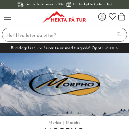
Gratis frakt over 1500,-
Gratis bytte (returinfo)
Bursdagsfest - vi feirer 14 år med turglede! Opptil -60% >
Merker
Morpho