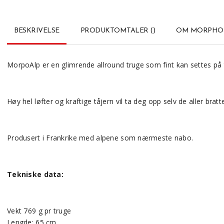
BESKRIVELSE
PRODUKTOMTALER
(
)
OM MORPHO
MorpoAlp er en glimrende allround truge som fint kan settes på tø
Høy hel løfter og kraftige tåjern vil ta deg opp selv de aller brat
Produsert i Frankrike med alpene som nærmeste nabo.
Tekniske data:
Vekt 769 g pr truge
Lengde: 65 cm