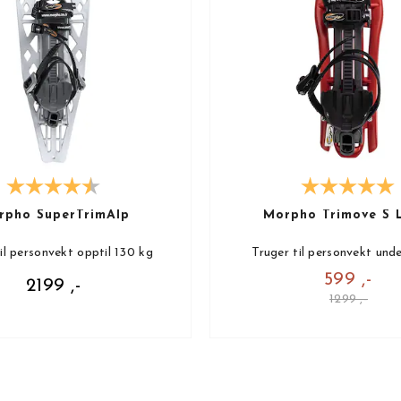
rpho SuperTrimAlp
Morpho Trimove S 
il personvekt opptil 130 kg
Truger til personvekt und
599 ,-
2199 ,-
1299 ,-