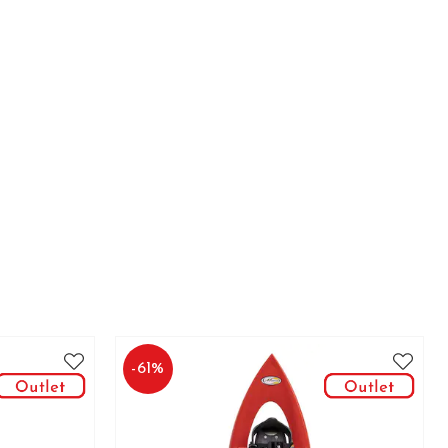
-
61
%