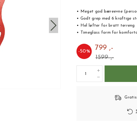
• Meget god bæreevne (personv
• Godt grep med 6 kraftige st
• Hel løfter for bratt terreng
• Timeglass form for komfort
799 ,-
-
50
%
1599 ,-
Gratis