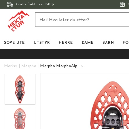
Gratis frakt over 1500,-
SOVE UTE
UTSTYR
HERRE
DAME
BARN
FO
Merker
Morpho
Morpho MorphoAlp