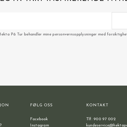
Hekta På Tur behandler mine personvernsopplysninger med forsiktighet 
JON
FØLG OSS
KONTAKT
Facebook
Tlf: 900 97 002
?
Instagram
kundeservice@hektap