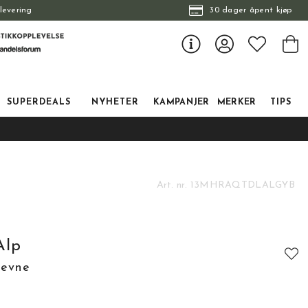
levering
30 dager åpent kjøp
SUPERDEALS
NYHETER
KAMPANJER
MERKER
TIPS
Art. nr.
13MHRAQTDLALGYB
Alp
eevne
tskarakter: