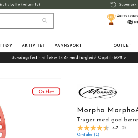
Gratis bytte (returinfo)
Superrask 
TTØY
AKTIVITET
VANNSPORT
OUTLET
Bursdagsfest - vi feirer 14 år med turglede! Opptil -60% >
Morpho Morpho
Truger med god bær
Gjennomsnit
4.7
(
stemmer:
3
)
Omtaler (
2
)