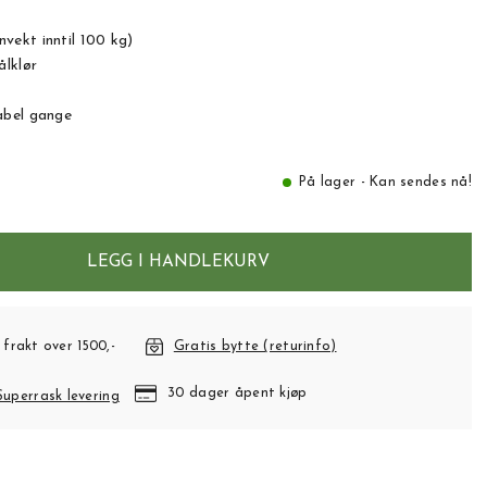
ekt inntil 100 kg)
ålklør
abel gange
På lager - Kan sendes nå!
LEGG I HANDLEKURV
 frakt over 1500,-
Gratis bytte (returinfo)
30 dager åpent kjøp
Superrask levering