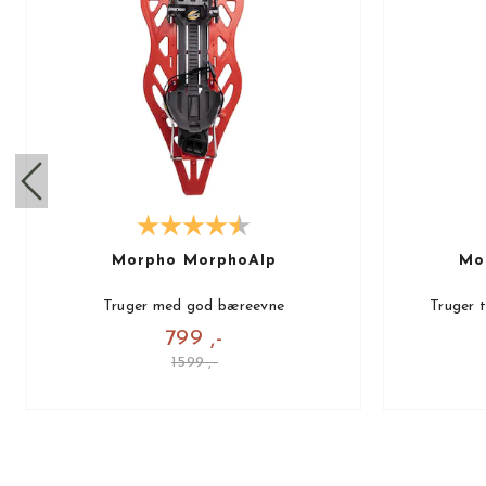
Morpho MorphoAlp
Mo
Truger med god bæreevne
Truger t
799 ,-
1599 ,-