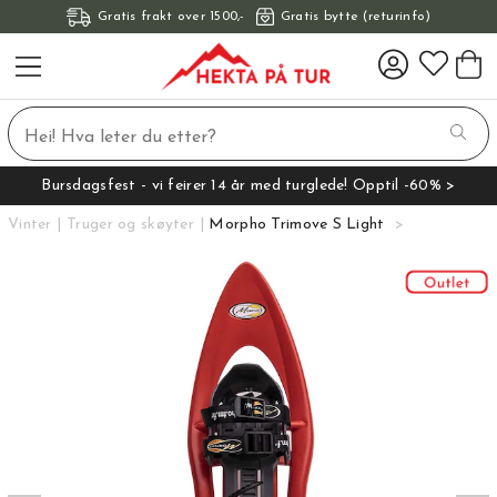
Gratis frakt over 1500,-
Gratis bytte (returinfo)
Bursdagsfest - vi feirer 14 år med turglede! Opptil -60% >
Vinter
Truger og skøyter
Morpho Trimove S Light