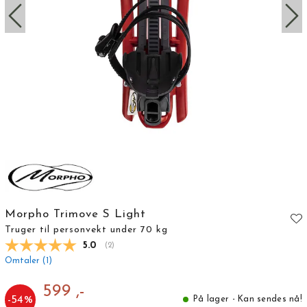
Morpho Trimove S Light
Truger til personvekt under 70 kg
Gjennomsnittskarakter:
5.0
(
stemmer:
2
)
Omtaler (
1
)
599 ,-
-
54
%
På lager - Kan sendes nå!