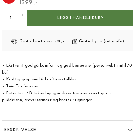
1299 ,-
LEGG I HANDLEKURV
Gratis frakt over 1500,-
Gratis bytte (returinfo)
• Ekstremt god gå komfort og god bæreevne (personvekt inntil 70
kg)
• Kraftig grep med 6 kraftige stålklør
• Twin Tip funksjon
• Patentert 3D teknologi gjør disse trugene svært god i
puddersnø, traverseringer og bratte stigninger
BESKRIVELSE