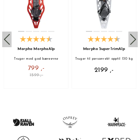
Morpho MorphoAlp
Morpho SuperTrimAlp
Truger med god bæreevne
Truger til personvekt opptil 130 kg
799 ,-
2199 ,-
1599 ,-